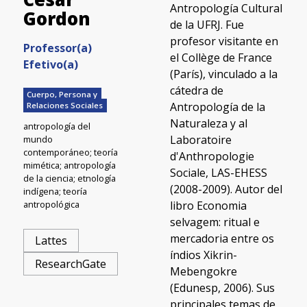
Antropología Cultural
Gordon
de la UFRJ. Fue
profesor visitante en
Professor(a)
el Collège de France
Efetivo(a)
(París), vinculado a la
cátedra de
Cuerpo, Persona y
Antropología de la
Relaciones Sociales
Naturaleza y al
antropología del
Laboratoire
mundo
contemporáneo; teoría
d'Anthropologie
mimética; antropología
Sociale, LAS-EHESS
de la ciencia; etnología
(2008-2009). Autor del
indígena; teoría
libro Economia
antropológica
selvagem: ritual e
mercadoria entre os
Lattes
índios Xikrin-
ResearchGate
Mebengokre
(Edunesp, 2006). Sus
principales temas de