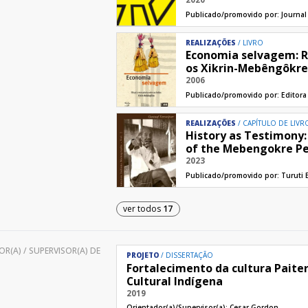
Publicado/promovido por:
Journal
REALIZAÇÕES
LIVRO
Economia selvagem: R
os Xikrin-Mebêngôkr
2006
Publicado/promovido por:
Editor
REALIZAÇÕES
CAPÍTULO DE LIVR
History as Testimony:
of the Mebengokre P
2023
Publicado/promovido por:
Turuti
ver todos
17
R(A) / SUPERVISOR(A) DE
PROJETO
DISSERTAÇÃO
Fortalecimento da cultura Paiter
Cultural Indígena
2019
Orientador(a)/Supervisor(a):
Cesar Gordon