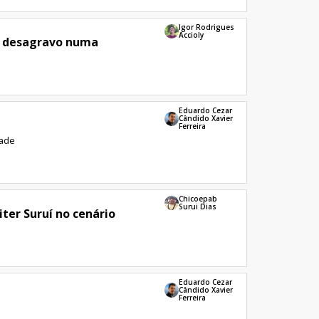
Igor Rodrigues
Accioly
de desagravo numa
Eduardo Cezar
Cândido Xavier
Ferreira
dade
Chicoepab
Surui Dias
ter Suruí no cenário
Eduardo Cezar
Cândido Xavier
Ferreira