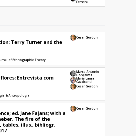
Ferreira
Cesar Gordon
ion: Terry Turner and the
urnal of Ethnographic Theory
Marco Antonio
Gonçalves
 flores: Entrevista com
Maria Laura
Cavalcanti
Cesar Gordon
gia & Antropologia
Cesar Gordon
ce; ed. Jane Fajans; with a
eber. The fire of the
, tables, illus., bibliogr.
017