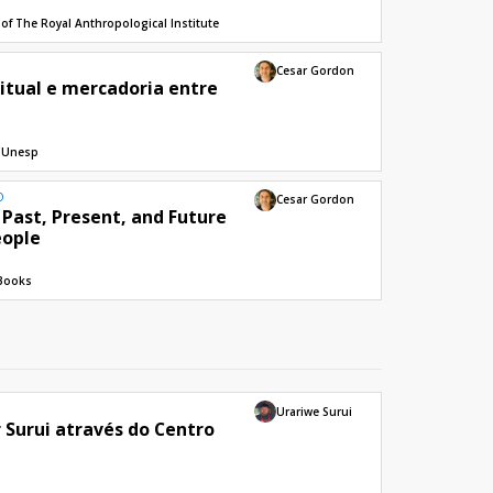
 of The Royal Anthropological Institute
Cesar Gordon
itual e mercadoria entre
e
a Unesp
O
Cesar Gordon
 Past, Present, and Future
eople
 Books
Urariwe Surui
 Surui através do Centro