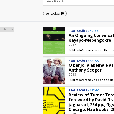
20/02/2018
ver todos
10
REALIZAÇÕES
ARTIGO
An Ongoing Conversat
Kayapo-Mebêngôkre
2017
Publicado/promovido por:
Hau: Jo
REALIZAÇÕES
ARTIGO
O banjo, a abelha e as
Anthony Seeger
2018
Publicado/promovido por:
Sociolo
REALIZAÇÕES
ARTIGO
Review of Turner Teren
foreword by David Gra
jaguar. xl, 254 pp., figs
Chicago: Hau Books, 2
2020