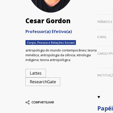
Cesar Gordon
PRÊMIOS E
Professor(a) Efetivo(a)
E-MAIL
Corpo, Pessoa e Relações Sociais
antropologia do mundo contemporâneo; teoria
CARGO PP
mimética; antropologia da ciência; etnologia
indigena; teoria antropológica
Lattes
INSTITUI
ResearchGate
COMPARTILHAR
Papéi