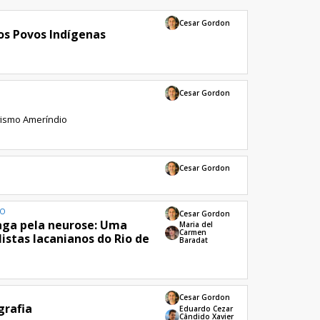
Cesar Gordon
os Povos Indígenas
Cesar Gordon
vismo Ameríndio
Cesar Gordon
ÃO
Cesar Gordon
paga pela neurose: Uma
Maria del
Carmen
istas lacanianos do Rio de
Baradat
Cesar Gordon
grafia
Eduardo Cezar
Cândido Xavier