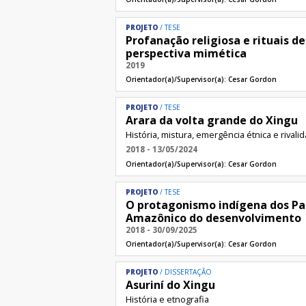
PROJETO
TESE
Profanação religiosa e rituais 
perspectiva mimética
2019
Orientador(a)/Supervisor(a):
Cesar Gordon
PROJETO
TESE
Arara da volta grande do Xingu
História, mistura, emergência étnica e rivali
2018 - 13/05/2024
Orientador(a)/Supervisor(a):
Cesar Gordon
PROJETO
TESE
O protagonismo indígena dos Pai
Amazônico do desenvolvimento
2018 - 30/09/2025
Orientador(a)/Supervisor(a):
Cesar Gordon
PROJETO
DISSERTAÇÃO
Asuriní do Xingu
História e etnografia