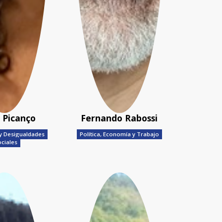
a Picanço
Fernando Rabossi
 y Desigualdades
Política, Economía y Trabajo
ciales