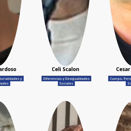
ardoso
Celi Scalon
Cesar
torialidades y
Diferencias y Desigualdades
Cuerpo, Pers
dades
Sociales
So