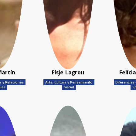
Martín
Elsje Lagrou
Felíci
a y Relaciones
Arte, Cultura y Pensamiento
Diferencias
ales
Social
So