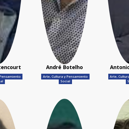
tencourt
André Botelho
Antonio
y Pensamiento
Arte, Cultura y Pensamiento
Arte, Cultu
ial
Social
S