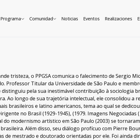
Programa
Comunidad
Noticias
Eventos
Realizaciones
E
de tristeza, o PPGSA comunica o falecimento de Sergio Micel
o. Professor Titular da Universidade de São Paulo e membro 
e distinguiu pela sua inestimável contribuição à sociologia b
ra. Ao longo de sua trajetória intelectual, ele consolidou a 
uais brasileiros e latino americanos, tema ao qual se dedico
irigente no Brasil (1929-1945), (1979. Imagens Negociadas (1
ral do modernismo artístico em São Paulo (2003) se tornar
a brasileira. Além disso, seu diálogo profícuo com Pierre B
s de mestrado e doutorado orientadas por ele. Foi ainda dir