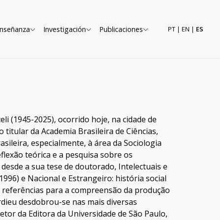
nseñanza
Investigación
Publicaciones
PT
|
EN
|
ES
i (1945-2025), ocorrido hoje, na cidade de
titular da Academia Brasileira de Ciências,
rasileira, especialmente, à área da Sociologia
reflexão teórica e a pesquisa sobre os
u desde a sua tese de doutorado, Intelectuais e
996) e Nacional e Estrangeiro: história social
am referências para a compreensão da produção
ourdieu desdobrou-se nas mais diversas
etor da Editora da Universidade de São Paulo,