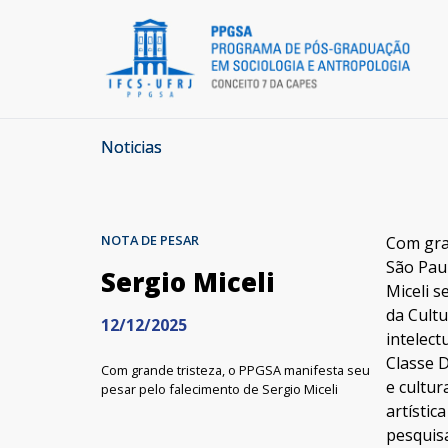
Noticias
NOTA DE PESAR
Com gran
São Paul
Sergio Miceli
Miceli s
da Cultu
12/12/2025
intelect
Classe D
Com grande tristeza, o PPGSA manifesta seu
e cultu
pesar pelo falecimento de Sergio Miceli
artístic
pesquisa