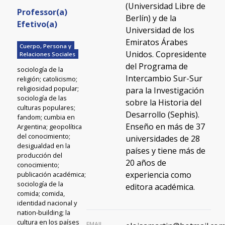
(Universidad Libre de
Professor(a)
Berlín) y de la
Efetivo(a)
Universidad de los
Emiratos Árabes
Cuerpo, Persona y
Unidos. Copresidente
Relaciones Sociales
del Programa de
sociología de la
Intercambio Sur-Sur
religión; catolicismo;
religiosidad popular;
para la Investigación
sociología de las
sobre la Historia del
culturas populares;
Desarrollo (Sephis).
fandom; cumbia en
Enseño en más de 37
Argentina; geopolítica
del conocimiento;
universidades de 28
desigualdad en la
países y tiene más de
producción del
20 años de
conocimiento;
experiencia como
publicación académica;
sociología de la
editora académica.
comida; comida,
identidad nacional y
nation-building; la
cultura en los países
EMAIL