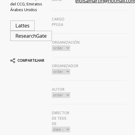
eloisamartin@hotmail.co
del CCG; Emiratos
Árabes Unidos
CARGO
PPGSA
Lattes
ResearchGate
ORGANIZACIÓN
COMPARTILHAR
ORGANIZADOR
AUTOR
DIRECTOR
DE TESIS
DE