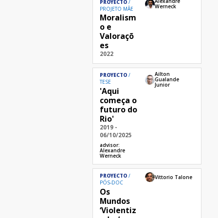
Alexandre
PROYECTO
Werneck
PROJETO MÃE
Moralism
o e
Valoraçõ
es
2022
Ailton
PROYECTO
Gualande
TESE
Junior
'Aqui
começa o
futuro do
Rio'
2019 -
06/10/2025
advisor:
Alexandre
Werneck
PROYECTO
Vittorio Talone
PÓS-DOC
Os
Mundos
‘Violentiz