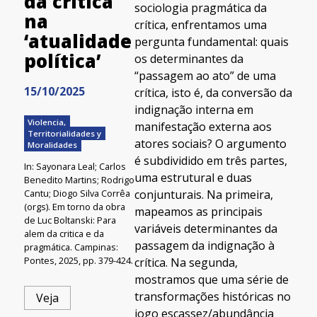
da crítica
sociologia pragmática da
na
crítica, enfrentamos uma
‘atualidade
pergunta fundamental: quais
política’
os determinantes da
“passagem ao ato” de uma
15/10/2025
crítica, isto é, da conversão da
indignação interna em
Violencia,
manifestação externa aos
Territorialidades y
atores sociais? O argumento
Moralidades
é subdividido em três partes,
In: Sayonara Leal; Carlos
uma estrutural e duas
Benedito Martins; Rodrigo
Cantu; Diogo Silva Corrêa
conjunturais. Na primeira,
(orgs). Em torno da obra
mapeamos as principais
de Luc Boltanski: Para
variáveis determinantes da
alem da critica e da
passagem da indignação à
pragmática. Campinas:
Pontes, 2025, pp. 379-424.
crítica. Na segunda,
mostramos que uma série de
transformações históricas no
Veja
jogo escassez/abundância