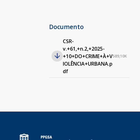
Documento
CSR-
v.+61,+n.2,+2025-
+10+DO+CRIME+À+V
589,10K
IOLÊNCIA+URBANA.p
df