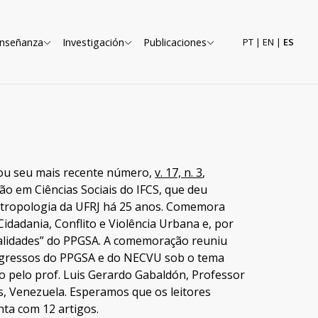
nseñanza
Investigación
Publicaciones
PT
|
EN
|
ES
ou seu mais recente número,
v. 17, n. 3
,
o em Ciências Sociais do IFCS, que deu
tropologia da UFRJ há 25 anos. Comemora
dadania, Conflito e Violência Urbana e, por
moralidades” do PPGSA. A comemoração reuniu
 egressos do PPGSA e do NECVU sob o tema
o pelo prof. Luis Gerardo Gabaldón, Professor
es, Venezuela. Esperamos que os leitores
nta com 12 artigos.