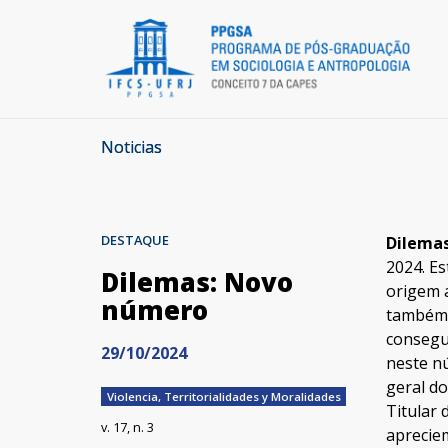
Noticias
DESTAQUE
Dilemas
2024. E
Dilemas: Novo
origem 
número
também 
consegui
29/10/2024
neste n
geral d
Violencia, Territorialidades y Moralidades
Titular 
v. 17, n. 3
aprecie