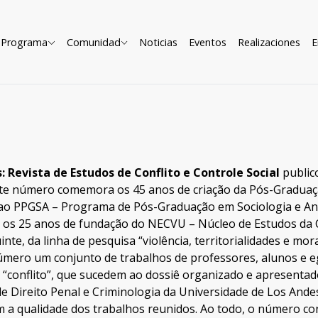
Programa
Comunidad
Noticias
Eventos
Realizaciones
E
: Revista de Estudos de Conflito e Controle Social
public
ste número comemora os 45 anos de criação da Pós-Graduaçã
ao PPGSA – Programa de Pós-Graduação em Sociologia e An
os 25 anos de fundação do NECVU – Núcleo de Estudos da Ci
nte, da linha de pesquisa “violência, territorialidades e 
úmero um conjunto de trabalhos de professores, alunos e
o “conflito”, que sucedem ao dossiê organizado e apresentad
de Direito Penal e Criminologia da Universidade de Los And
m a qualidade dos trabalhos reunidos. Ao todo, o número co