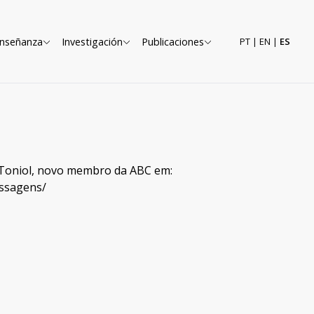
nseñanza
Investigación
Publicaciones
PT
|
EN
|
ES
 Toniol, novo membro da ABC em:
assagens/