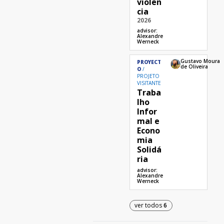
violên
cia
2026
advisor:
Alexandre
Werneck
Gustavo Moura
PROYECT
de Oliveira
O
PROJETO
VISITANTE
Traba
lho
Infor
mal e
Econo
mia
Solidá
ria
advisor:
Alexandre
Werneck
ver todos
6