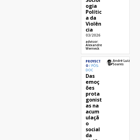
ogia
Polític
a da
Violên
cia
03/2026
advisor:
Alexandre
Werneck
André Luiz
PROYECT
Soares
O
PÓS-
DOC
Das
emoç
ões
prota
gonist
as na
acum
ulaçã
o
social
da