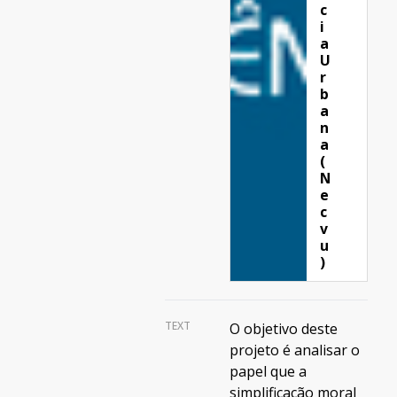
c
i
a
U
r
b
a
n
a
(
N
e
c
v
u
)
TEXT
O objetivo deste
projeto é analisar o
papel que a
simplificação moral