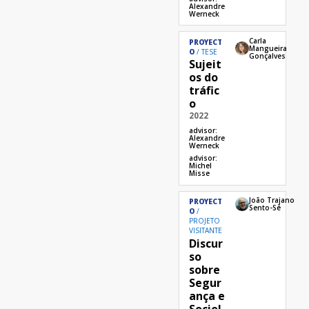
Alexandre
Werneck
Carla
PROYECT
Mangueira
O
TESE
Gonçalves
Sujeit
os do
tráfic
o
2022
advisor:
Alexandre
Werneck
advisor:
Michel
Misse
João Trajano
PROYECT
Sento-Sé
O
PROJETO
VISITANTE
Discur
so
sobre
Segur
ança e
Sociol