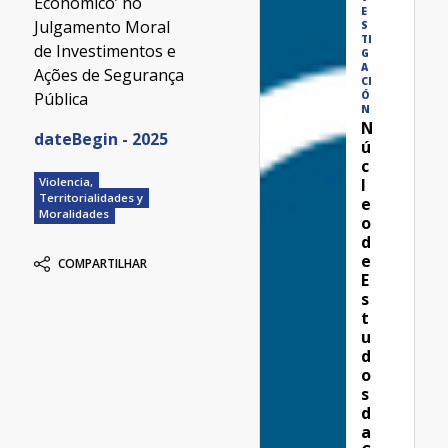
Econômico’ no
E
Julgamento Moral
S
TI
de Investimentos e
G
A
Ações de Segurança
CI
Pública
Ó
N
N
dateBegin - 2025
ú
c
l
Violencia,
Territorialidades y
e
Moralidades
o
d
e
COMPARTILHAR
E
s
t
u
d
o
s
d
a