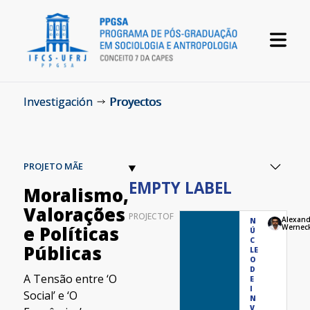
Investigación
Proyectos
PROJETO MÃE
EMPTY LABEL
Moralismo,
Valorações
PROJECTOF
Alexand
N
e Políticas
Wernec
Ú
C
Públicas
LE
O
D
A Tensão entre ‘O
E
I
Social’ e ‘O
N
V