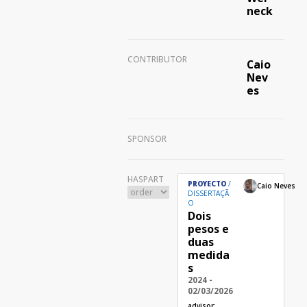
neck
CONTRIBUTOR
Caio
Nev
es
SPONSOR
HASPART
PROYECTO
Caio Neves
DISSERTAÇÃ
O
Dois
pesos e
duas
medida
s
2024 -
02/03/2026
advisor: