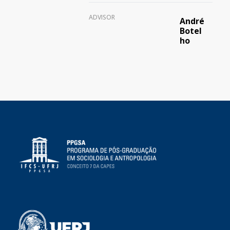
ADVISOR
André
Botel
ho