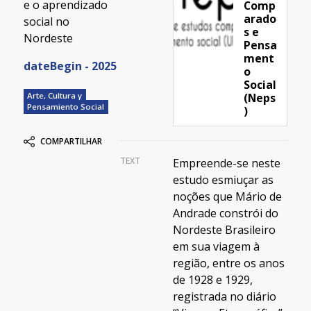
e o aprendizado
Comp
arado
social no
s e
Nordeste
Pensa
ment
dateBegin - 2025
o
Social
(Neps
Arte, Cultura y
Pensamiento Social
)
COMPARTILHAR
TEXT
Empreende-se neste
estudo esmiuçar as
noções que Mário de
Andrade constrói do
Nordeste Brasileiro
em sua viagem à
região, entre os anos
de 1928 e 1929,
registrada no diário