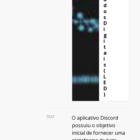
d
o
s
D
i
g
i
t
a
i
s
(
L
E
D
)
TEXT
O aplicativo Discord
possuiu o objetivo
inicial de fornecer uma