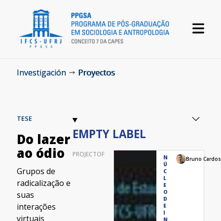
Investigación
Proyectos
TESE
EMPTY LABEL
Do lazer
ao ódio
PROJECTOF
N
Bruno Cardo
Ú
Grupos de
C
L
radicalização e
E
O
suas
D
interações
E
I
virtuais
N