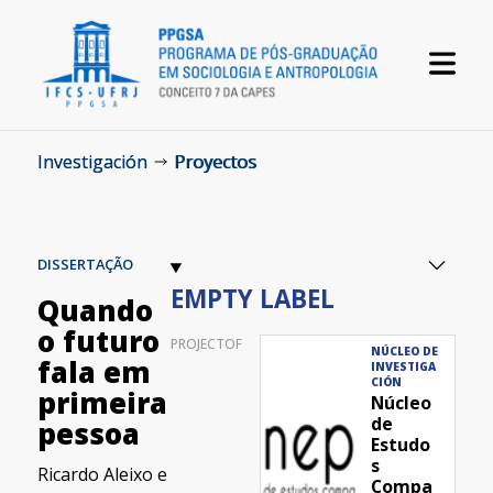
Investigación
Proyectos
DISSERTAÇÃO
EMPTY LABEL
Quando
o futuro
PROJECTOF
NÚCLEO DE
fala em
INVESTIGA
CIÓN
primeira
Núcleo
de
pessoa
Estudo
s
Ricardo Aleixo e
Compa