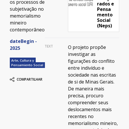
os processos de
rados e
subjetivação no
Pensa
mento
memorialismo
Social
mineiro
(Neps)
contemporâneo
dateBegin -
TEXT
O projeto propõe
2025
investigar as
figurações do conflito
Arte, Cultura y
Pensamiento Social
entre indivíduo e
sociedade nas escritas
COMPARTILHAR
de si de Minas Gerais.
De maneira mais
precisa, procuro
compreender seus
deslocamentos mais
recentes no
memorialismo mineiro,