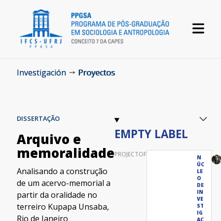
Investigación
Proyectos
DISSERTAÇÃO
EMPTY LABEL
Arquivo e
memoralidade
PROJECTOF
N
ÚC
Analisando a construção
LE
O
de um acervo-memorial a
DE
IN
partir da oralidade no
VE
terreiro Kupapa Unsaba,
ST
IG
Rio de Janeiro
AC