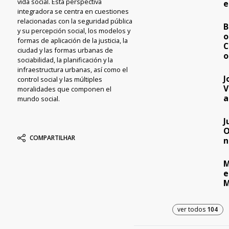
vida social. Esta perspectiva
e
integradora se centra en cuestiones
relacionadas con la seguridad pública
B
y su percepción social, los modelos y
o
formas de aplicación de la justicia, la
C
ciudad y las formas urbanas de
o
sociabilidad, la planificación y la
infraestructura urbanas, así como el
J
control social y las múltiples
V
moralidades que componen el
a
mundo social.
J
O
COMPARTILHAR
n
M
e
M
ver todos
104