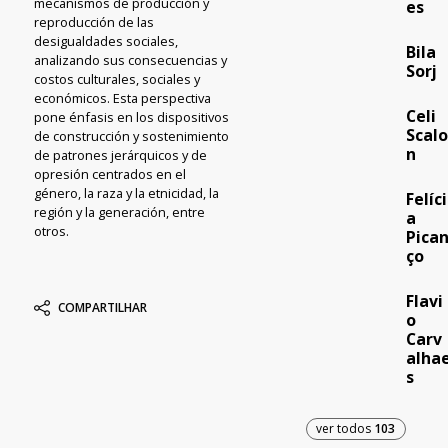
mecanismos de producción y
es
reproducción de las
desigualdades sociales,
Bila
analizando sus consecuencias y
Sorj
costos culturales, sociales y
económicos. Esta perspectiva
Celi
pone énfasis en los dispositivos
Scal
de construcción y sostenimiento
n
de patrones jerárquicos y de
opresión centrados en el
género, la raza y la etnicidad, la
Felíci
región y la generación, entre
a
otros.
Pica
ço
Flavi
COMPARTILHAR
o
Carv
alha
s
ver todos
103