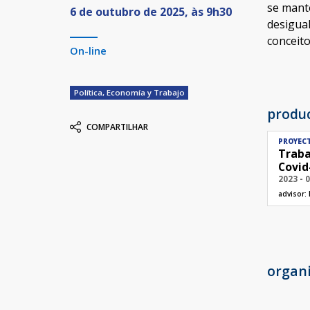
se mant
6 de outubro de 2025, às 9h30
desigua
conceito
On-line
Política, Economía y Trabajo
produ
COMPARTILHAR
PROYEC
Traba
Covid
2023 - 
advisor:
organ