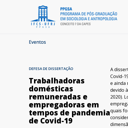
Eventos
DEFESA DE DISSERTAÇÃO
A disse
Covid-1
Trabalhadoras
e ainda 
domésticas
devido à
remuneradas e
2020). L
empregadoras em
emprega
quais f
tempos de pandemia
consider
de Covid-19
dimensã