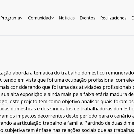
Programa
Comunidad
Noticias
Eventos
Realizaciones
E
rtação aborda a temática do trabalho doméstico remunerado
9, tendo em vista que foi uma ocupação profissional com 
mais considerando que foi uma das atividades profissionais
 sua alta exposição e ainda mais pela faixa etária madura d
ogo, este projeto tem como objetivo analisar quais foram as 
das domésticas e dos sindicatos de trabalhadoras doméstic
oram os impactos decorrentes deste período para o cenário 
ando a articulação trabalho e família. Partindo de duas dime
o subjetiva tem ênfase nas relações sociais que as trabal