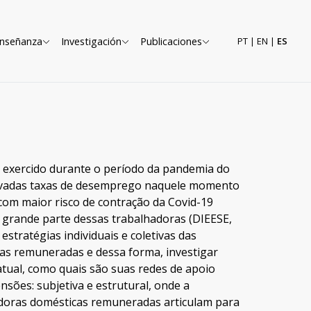
nseñanza
Investigación
Publicaciones
PT
|
EN
|
ES
 exercido durante o período da pandemia do
elevadas taxas de desemprego naquele momento
 com maior risco de contração da Covid-19
e grande parte dessas trabalhadoras (DIEESE,
estratégias individuais e coletivas das
as remuneradas e dessa forma, investigar
atual, como quais são suas redes de apoio
nsões: subjetiva e estrutural, onde a
hadoras domésticas remuneradas articulam para