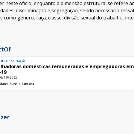
er neste ofício, enquanto a dimensão estrutural se refere a
ldades, discriminação e segregação, sendo necessário ress
s como gênero, raça, classe, divisão sexual do trabalho, int
ctOf
TO
DISSERTAÇÃO
lhadoras domésticas remuneradas e empregadoras em
-19
06/10/2025
Marco Aurélio Santana
izer