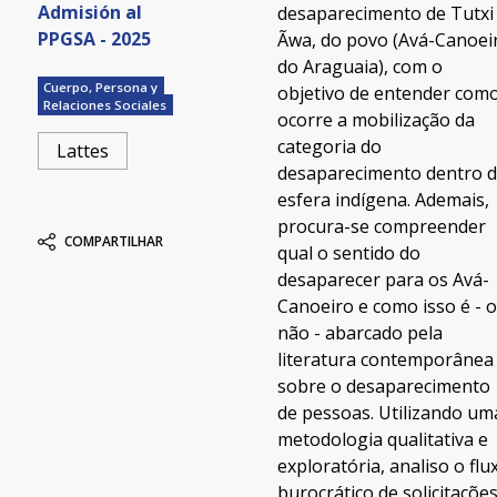
Admisión al
desaparecimento de Tutxi
PPGSA - 2025
Ãwa, do povo (Avá-Canoei
do Araguaia), com o
Cuerpo, Persona y
objetivo de entender com
Relaciones Sociales
ocorre a mobilização da
categoria do
Lattes
desaparecimento dentro 
esfera indígena. Ademais,
procura-se compreender
COMPARTILHAR
qual o sentido do
desaparecer para os Avá-
Canoeiro e como isso é - 
não - abarcado pela
literatura contemporânea
sobre o desaparecimento
de pessoas. Utilizando um
metodologia qualitativa e
exploratória, analiso o flu
burocrático de solicitaçõe