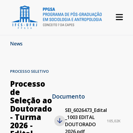
News
PROCESSO SELETIVO
Processo
de
Documento
Seleção ao
Doutorado
SEI_6026473_Edital
- Turma
_1003 EDITAL
105,02K
2026 -
DOUTORADO
2026.pdf