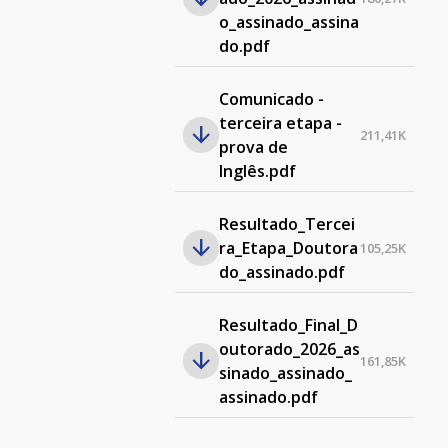
o_assinado_assina
do.pdf
Comunicado -
terceira etapa -
211,41K
prova de
Inglês.pdf
Resultado_Tercei
ra_Etapa_Doutora
105,25K
do_assinado.pdf
Resultado_Final_D
outorado_2026_as
161,85K
sinado_assinado_
assinado.pdf