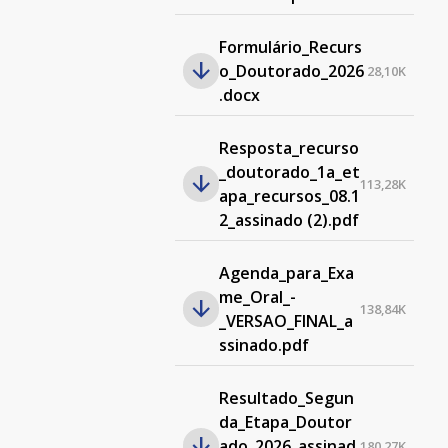
Formulário_Recurs
o_Doutorado_2026
28,10K
.docx
Resposta_recurso
_doutorado_1a_et
113,28K
apa_recursos_08.1
2_assinado (2).pdf
Agenda_para_Exa
me_Oral_-
138,84K
_VERSAO_FINAL_a
ssinado.pdf
Resultado_Segun
da_Etapa_Doutor
ado_2026_assinad
180,27K