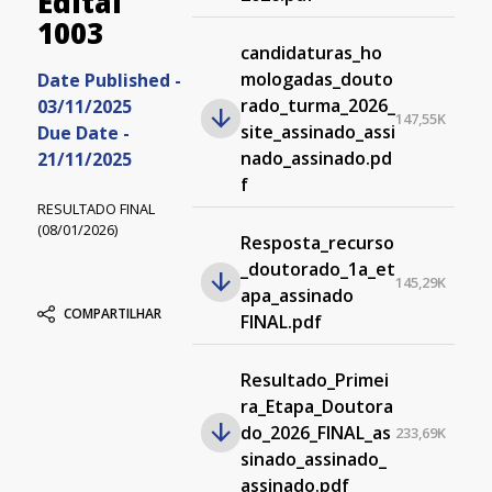
Edital
1003
candidaturas_ho
mologadas_douto
Date Published -
rado_turma_2026_
03/11/2025
147,55K
site_assinado_assi
Due Date -
nado_assinado.pd
21/11/2025
f
RESULTADO FINAL
(08/01/2026)
Resposta_recurso
_doutorado_1a_et
145,29K
apa_assinado
COMPARTILHAR
FINAL.pdf
Resultado_Primei
ra_Etapa_Doutora
do_2026_FINAL_as
233,69K
sinado_assinado_
assinado.pdf