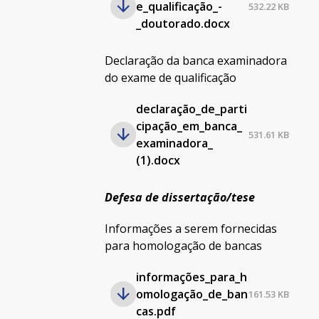
e_qualificação_-
532.22 KB
_doutorado.docx
Declaração da banca examinadora
do exame de qualificação
declaração_de_parti
cipação_em_banca_
531.61 KB
examinadora_
(1).docx
Defesa de dissertação/tese
Informações a serem fornecidas
para homologação de bancas
informações_para_h
omologação_de_ban
161.53 KB
cas.pdf