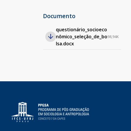
Documento
questionário_socioeco
nômico_seleção_de_bo
98,94K
lsa.docx