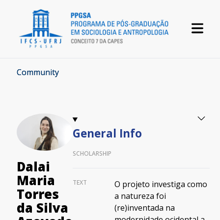
Community
General Info
SCHOLARSHIP
Dalai
Maria
TEXT
O projeto investiga como
Torres
a natureza foi
da Silva
(re)inventada na
modernidade ocidental a