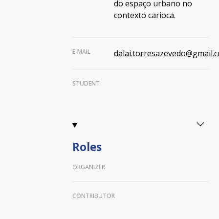
do espaço urbano no
contexto carioca.
E-MAIL
dalai.torresazevedo@gmail.
STUDENT
Roles
ORGANIZER
CONTRIBUTOR