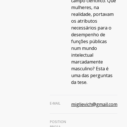
campo científico. Que
mulheres, na
realidade, portavam
os atributos
necessários para o
desempenho de
funções públicas
num mundo
intelectual
marcadamente
masculino? Esta é
uma das perguntas
da tese.
E-MAIL
miglievich@gmail.com
POSITION
PPGSA