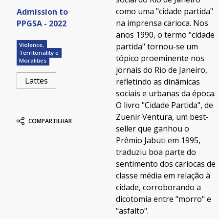
como uma "cidade partida"
Admission to
na imprensa carioca. Nos
PPGSA - 2022
anos 1990, o termo "cidade
partida" tornou-se um
Violence,
Territoriality e
tópico proeminente nos
Moralities
jornais do Rio de Janeiro,
Lattes
refletindo as dinâmicas
sociais e urbanas da época.
O livro "Cidade Partida", de
Zuenir Ventura, um best-
COMPARTILHAR
seller que ganhou o
Prêmio Jabuti em 1995,
traduziu boa parte do
sentimento dos cariocas de
classe média em relação à
cidade, corroborando a
dicotomia entre "morro" e
"asfalto".