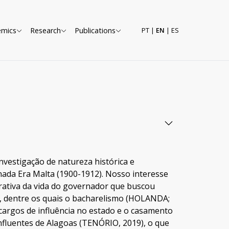
emics
Research
Publications
PT
|
EN
|
ES
vestigação de natureza histórica e
nada Era Malta (1900-1912). Nosso interesse
rativa da vida do governador que buscou
, dentre os quais o bacharelismo (HOLANDA;
 cargos de influência no estado e o casamento
nfluentes de Alagoas (TENÓRIO, 2019), o que