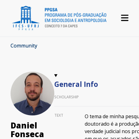
Community
General Info
SCHOLARSHIP
TEXT
O tema de minha pesqu
Daniel
doutorado é a produçã
verdade judicial nos p
Fonseca
em que os acusados sã