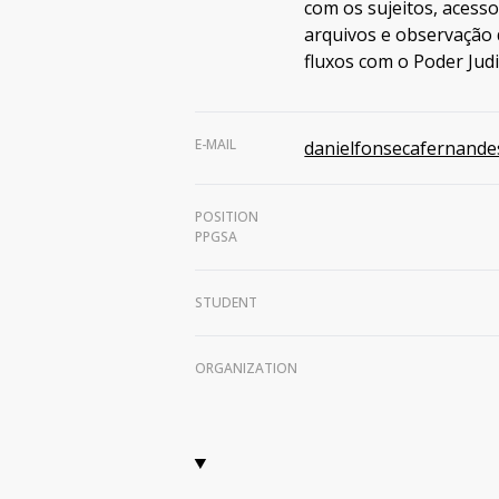
com os sujeitos, acess
arquivos e observação
fluxos com o Poder Judi
E-MAIL
danielfonsecafernand
POSITION
PPGSA
STUDENT
ORGANIZATION