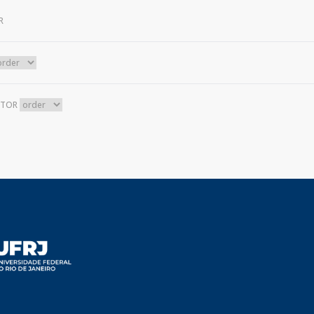
R
UTOR