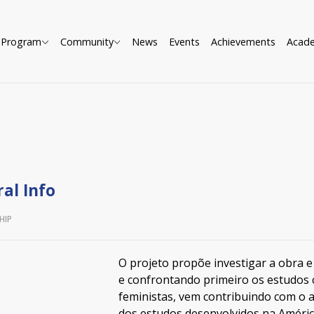
Program
Community
News
Events
Achievements
Acad
al Info
HIP
O projeto propõe investigar a obra e
e confrontando primeiro os estudos 
feministas, vem contribuindo com o a
dos estudos desenvolvidos na América