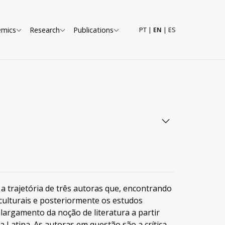
emics
Research
Publications
PT
|
EN
|
ES
 a trajetória de três autoras que, encontrando
culturais e posteriormente os estudos
largamento da noção de literatura a partir
 Latina. As autoras em questão são a crítica