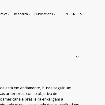
emics
Research
Publications
PT
|
EN
|
ES
nda está em andamento, busca seguir um
as anteriores, com o objetivo de
oamericana e brasileira enxergam a
odologia mista, associando dados qualitativos -