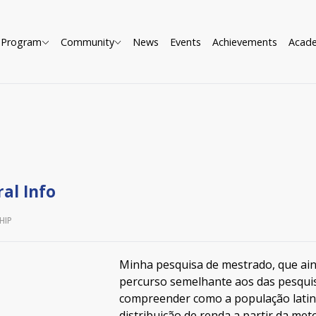
Program
Community
News
Events
Achievements
Acad
al Info
HIP
Minha pesquisa de mestrado, que ai
percurso semelhante aos das pesquis
compreender como a população latin
distribuição de renda a partir da met