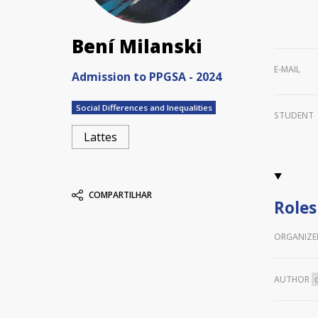
Bení Milanski
E-MAIL
Admission to PPGSA - 2024
Social Differences and Inequalities
STUDENT
Lattes
COMPARTILHAR
Roles
ORGANIZE
AUTHOR