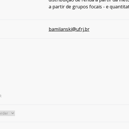
a partir de grupos focais - e quantita
bamilanski@ufrj.br
R