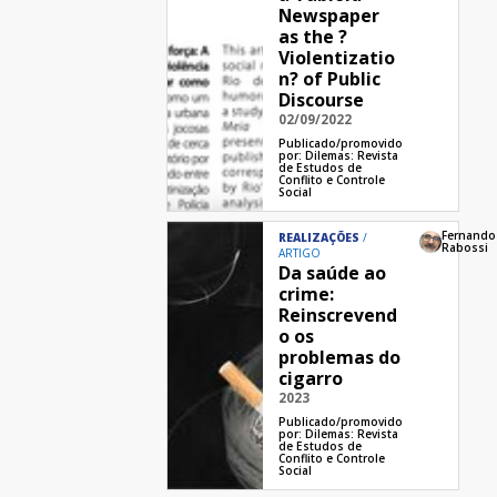
Newspaper
as the ?
Violentizatio
n? of Public
Discourse
02/09/2022
Publicado/promovido
por:
Dilemas: Revista
de Estudos de
Conflito e Controle
Social
Fernando
REALIZAÇÕES
Rabossi
ARTIGO
Da saúde ao
crime:
Reinscrevend
o os
problemas do
cigarro
2023
Publicado/promovido
por:
Dilemas: Revista
de Estudos de
Conflito e Controle
Social