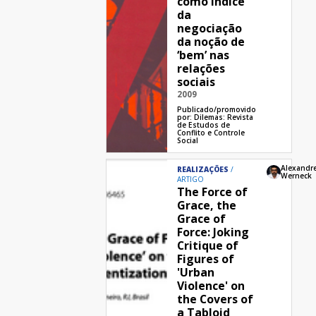
como índice
da
negociação
da noção de
‘bem’ nas
relações
sociais
2009
Publicado/promovido
por:
Dilemas: Revista
de Estudos de
Conflito e Controle
Social
Alexandr
REALIZAÇÕES
Werneck
ARTIGO
The Force of
Grace, the
Grace of
Force: Joking
Critique of
Figures of
'Urban
Violence' on
the Covers of
a Tabloid