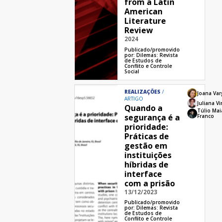
from a Latin
American
Literature
Review
2024
Publicado/promovido
por:
Dilemas: Revista
de Estudos de
Conflito e Controle
Social
REALIZAÇÕES
Joana Va
ARTIGO
Juliana V
Quando a
Túlio Mai
segurança é a
Franco
prioridade:
Práticas de
gestão em
instituições
híbridas de
interface
com a prisão
13/12/2023
Publicado/promovido
por:
Dilemas: Revista
de Estudos de
Conflito e Controle