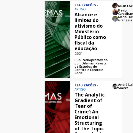
REALIZAÇÕES
Ruan Coe
ARTIGO
Flavio
Alcance e
Carvalhae
Mario Lui
limites do
Grangeia
ativismo do
Ministério
Público como
fiscal da
educação
2021
Publicado/promovido
por:
Dilemas: Revista
de Estudos de
Conflito e Controle
Social
André Lui
REALIZAÇÕES
Soares
ARTIGO
The Analytic
Gradient of
‘Fear of
Crime’: An
Emotional
Structuring
of the Topic