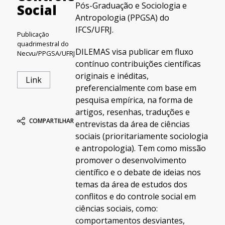
Pós-Graduação e Sociologia e
Social
Antropologia (PPGSA) do
IFCS/UFRJ.
Publicação
quadrimestral do
DILEMAS visa publicar em fluxo
Necvu/PPGSA/UFRJ
contínuo contribuições científicas
originais e inéditas,
Link
preferencialmente com base em
pesquisa empírica, na forma de
artigos, resenhas, traduções e
COMPARTILHAR
entrevistas da área de ciências
sociais (prioritariamente sociologia
e antropologia). Tem como missão
promover o desenvolvimento
científico e o debate de ideias nos
temas da área de estudos dos
conflitos e do controle social em
ciências sociais, como:
comportamentos desviantes,