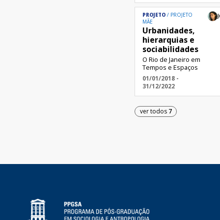
PROJETO
PROJETO
J
MÃE
Urbanidades,
hierarquias e
sociabilidades
O Rio de Janeiro em
Tempos e Espaços
01/01/2018 -
31/12/2022
ver todos
7