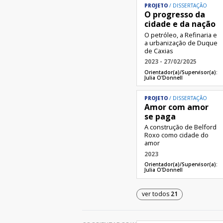
PROJETO
DISSERTAÇÃO
O progresso da
cidade e da nação
O petróleo, a Refinaria e
a urbanização de Duque
de Caxias
2023 - 27/02/2025
Orientador(a)/Supervisor(a):
Julia O'Donnell
PROJETO
DISSERTAÇÃO
Amor com amor
se paga
A construção de Belford
Roxo como cidade do
amor
2023
Orientador(a)/Supervisor(a):
Julia O'Donnell
ver todos
21