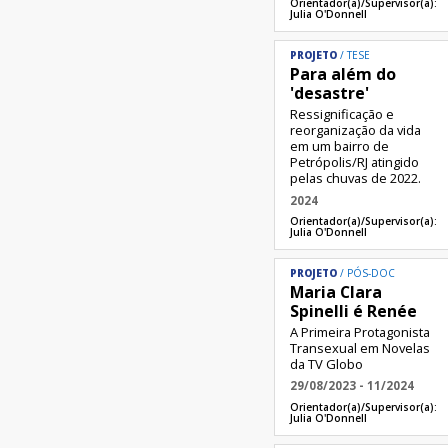
Orientador(a)/Supervisor(a):
Julia O'Donnell
PROJETO
TESE
Para além do
'desastre'
Ressignificação e
reorganização da vida
em um bairro de
Petrópolis/RJ atingido
pelas chuvas de 2022.
2024
Orientador(a)/Supervisor(a):
Julia O'Donnell
PROJETO
PÓS-DOC
Maria Clara
Spinelli é Renée
A Primeira Protagonista
Transexual em Novelas
da TV Globo
29/08/2023 - 11/2024
Orientador(a)/Supervisor(a):
Julia O'Donnell