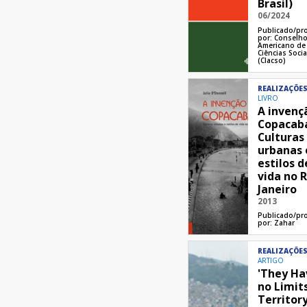
Brasil)
06/2024
Publicado/pr
por:
Conselho
Americano de
Ciências Socia
(Clacso)
REALIZAÇÕE
LIVRO
A invenç
Copacab
Culturas
urbanas 
estilos d
vida no R
Janeiro
2013
Publicado/pr
por:
Zahar
REALIZAÇÕE
ARTIGO
'They Ha
no Limits
Territory