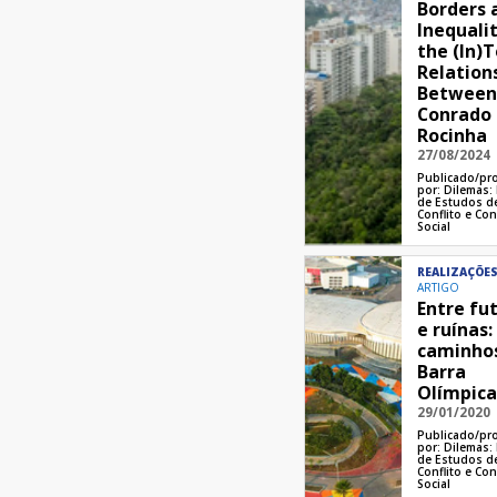
Borders 
Inequalit
the (In)
Relation
Between
Conrado
Rocinha
27/08/2024
Publicado/pr
por:
Dilemas: 
de Estudos d
Conflito e Con
Social
REALIZAÇÕE
ARTIGO
Entre fu
e ruínas:
caminho
Barra
Olímpica
29/01/2020
Publicado/pr
por:
Dilemas: 
de Estudos d
Conflito e Con
Social