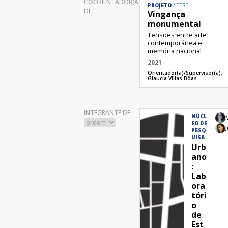
COORIENTADOR(A)
PROJETO
TESE
DE
Vingança
monumental
Tensões entre arte
contemporânea e
memória nacional
2021
Orientador(a)/Supervisor(a):
Glaucia Villas Bôas​
INTEGRANTE DE
NÚCL
EO DE
J
PESQ
UISA
Urb
ano
:
Lab
ora
tóri
o
de
Est