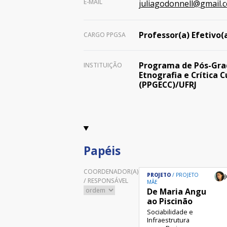
E-MAIL
juliagodonnell@gmail.
Professor(a) Efetivo(
CARGO PPGSA
Programa de Pós-Gr
INSTITUIÇÃO
Etnografia e Crítica C
(PPGECC)/UFRJ
Papéis
COORDENADOR(A)
PROJETO
PROJETO
J
/ RESPONSÁVEL
MÃE
De Maria Angu
ao Piscinão
Sociabilidade e
Infraestrutura