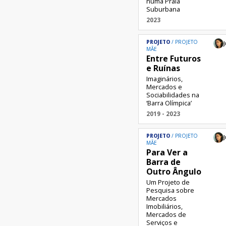
numa Praia
Suburbana
2023
PROJETO
PROJETO
J
MÃE
Entre Futuros
e Ruínas
Imaginários,
Mercados e
Sociabilidades na
‘Barra Olímpica’
2019 - 2023
PROJETO
PROJETO
J
MÃE
Para Ver a
Barra de
Outro Ângulo
Um Projeto de
Pesquisa sobre
Mercados
Imobiliários,
Mercados de
Serviços e