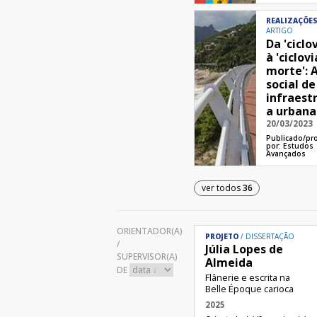
REALIZAÇÕE
ARTIGO
Da 'ciclo
à 'ciclov
morte': A
social d
infraest
a urbana
20/03/2023
Publicado/pr
por:
Estudos
Avançados
ver todos
36
ORIENTADOR(A)
PROJETO
DISSERTAÇÃO
/
Júlia Lopes de
SUPERVISOR(A)
Almeida
DE
Flânerie e escrita na
Belle Époque carioca
2025