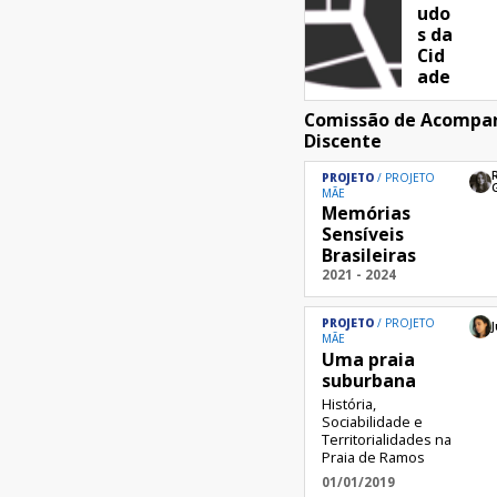
udo
s da
Cid
ade
Comissão de Acomp
Discente
PROJETO
PROJETO
MÃE
Memórias
Sensíveis
Brasileiras
2021 - 2024
PROJETO
PROJETO
J
MÃE
Uma praia
suburbana
História,
Sociabilidade e
Territorialidades na
Praia de Ramos
01/01/2019