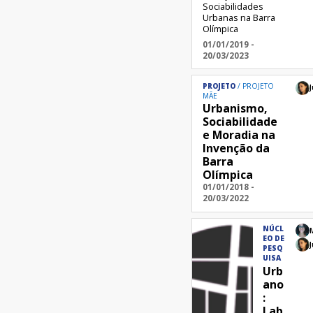
Sociabilidades
Urbanas na Barra
Olímpica
01/01/2019 -
20/03/2023
PROJETO
PROJETO
J
MÃE
Urbanismo,
Sociabilidade
e Moradia na
Invenção da
Barra
Olímpica
01/01/2018 -
20/03/2022
NÚCL
EO DE
J
PESQ
UISA
Urb
ano
:
Lab