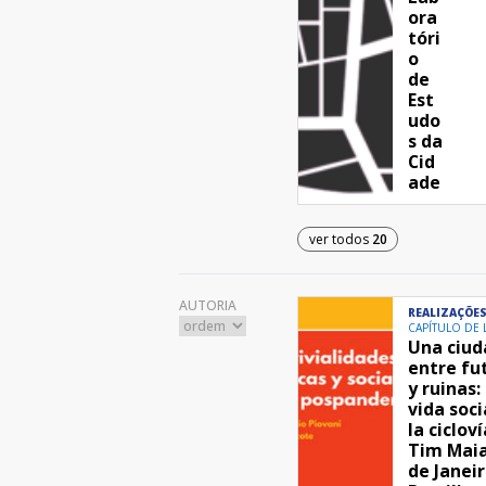
ora
tóri
o
de
Est
udo
s da
Cid
ade
ver todos
20
AUTORIA
REALIZAÇÕE
CAPÍTULO DE 
Una ciud
entre fu
y ruinas:
vida soci
la cicloví
Tim Maia
de Janeir