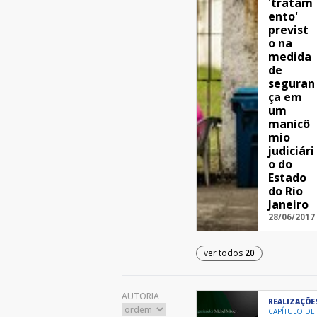
'tratam
ento'
previst
o na
medida
de
seguran
ça em
um
manicô
mio
judiciári
o do
Estado
do Rio
Janeiro
28/06/2017
ver todos
20
AUTORIA
REALIZAÇÕE
CAPÍTULO DE