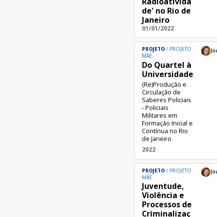
Radioativida
de' no Rio de
Janeiro
01/01/2022
PROJETO
PROJETO
Jo
MÃE
Do Quartel à
Universidade
(Re)Produção e
Circulação de
Saberes Policiais
- Policiais
Militares em
Formação Inicial e
Contínua no Rio
de Janeiro
2022
PROJETO
PROJETO
Jo
MÃE
Juventude,
Violência e
Processos de
Criminalizaç