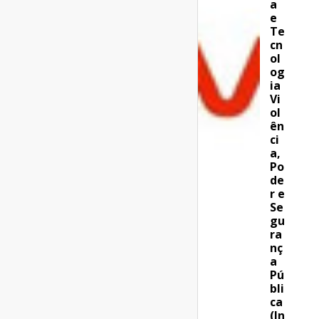
a
e
Te
cn
ol
og
ia
Vi
ol
ên
ci
a,
Po
de
r e
Se
gu
ra
nç
a
Pú
bli
ca
(In