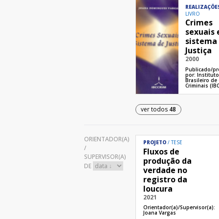
REALIZAÇÕE
LIVRO
Crimes
sexuais 
sistema
Justiça
2000
Publicado/p
por:
Institut
Brasileiro de
Criminais (IB
ver todos
48
ORIENTADOR(A)
PROJETO
TESE
/
Fluxos de
SUPERVISOR(A)
produção da
DE
verdade no
registro da
loucura
2021
Orientador(a)/Supervisor(a):
Joana Vargas