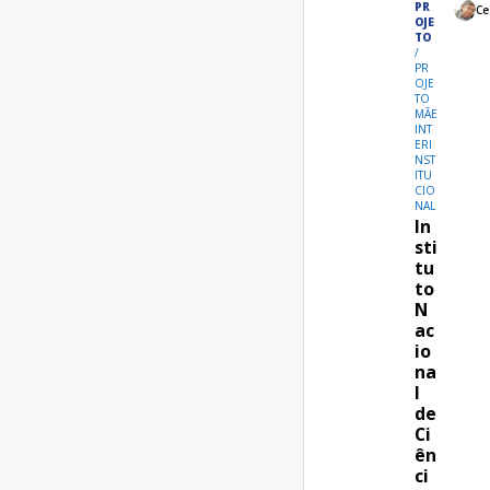
PR
Ce
OJE
TO
PR
OJE
TO
MÃE
INT
ERI
NST
ITU
CIO
NAL
In
sti
tu
to
N
ac
io
na
l
de
Ci
ên
ci