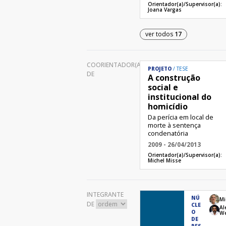
Orientador(a)/Supervisor(a):
Joana Vargas
ver todos
17
COORIENTADOR(A)
PROJETO
TESE
DE
A construção
social e
institucional do
homicídio
Da perícia em local de
morte à sentença
condenatória
2009 - 26/04/2013
Orientador(a)/Supervisor(a):
Michel Misse
INTEGRANTE
NÚ
Mi
DE
CLE
Al
O
We
DE