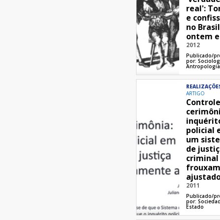
real': To
e confis
no Brasi
ontem e
2012
Publicado/p
por:
Sociolog
Antropologi
REALIZAÇÕE
ARTIGO
Controle
cerimôni
inquérit
policial
um sist
de justi
criminal
frouxam
ajustad
2011
Publicado/p
por:
Socieda
Estado