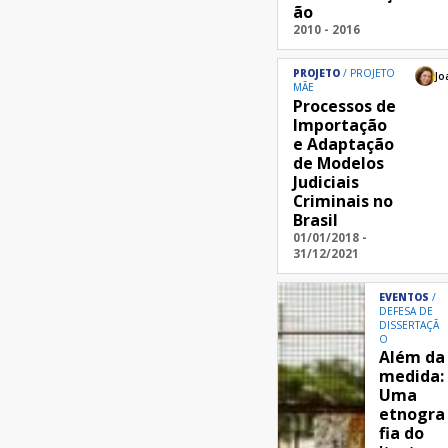
ão
2010 - 2016
PROJETO
PROJETO
Jo
MÃE
Processos de
Importação
e Adaptação
de Modelos
Judiciais
Criminais no
Brasil
01/01/2018 -
31/12/2021
EVENTOS
DEFESA DE
DISSERTAÇÃ
O
Além da
medida:
Uma
etnogra
fia do