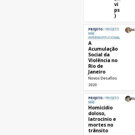
vi
ps
)
PROJETO
PROJETO
Mi
MÃE
INTERINSTITUCIONAL
A
Acumulação
Social da
Violência no
Rio de
Janeiro
Novos Desafios
2020
PROJETO
PROJETO
Kl
MÃE
Homicídio
doloso,
latrocínio e
mortes no
trânsito