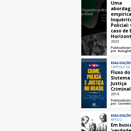
Uma
aborda
empíric
Inquérit
Policial:
caso de 
Horizon
2022
Publicado/p
por:
Autograf
REALIZAÇÕE
CAPÍTULO DE
Fluxo do
Sistema
Justiça
Criminal
2014
Publicado/p
por:
Context
REALIZAÇÕE
ARTIGO
Em busc
'verdad