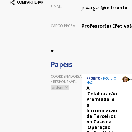
COMPARTILHAR
E-MAIL
jovargas@uol.com.br
Professor(a) Efetivo(
CARGO PPGSA
Papéis
COORDENADOR(A)
PROJETO
PROJETO
Jo
/ RESPONSÁVEL
MÃE
A
'Colaboração
Premiada' e
a
Incriminação
de Terceiros
no Caso da
'Operação