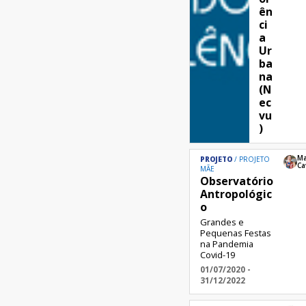
ên
ci
a
Ur
ba
na
(N
ec
vu
)
Ma
PROJETO
PROJETO
Ca
MÃE
Observatório
Antropológic
o
Grandes e
Pequenas Festas
na Pandemia
Covid-19
01/07/2020 -
31/12/2022