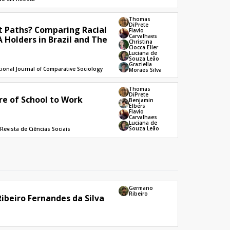
Thomas
DiPrete
nt Paths? Comparing Racial
Flavio
Carvalhaes
 Holders in Brazil and The
Christina
Ciocca Eller
Luciana de
Souza Leão
Graziella
tional Journal of Comparative Sociology
Moraes Silva
Thomas
DiPrete
re of School to Work
Benjamin
Elbers
Flavio
Carvalhaes
Luciana de
Souza Leão
: Revista de Ciências Sociais
Germano
Ribeiro
ibeiro Fernandes da Silva