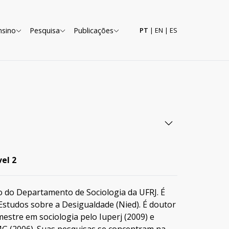
nsino
Pesquisa
Publicações
PT
|
EN
|
ES
el 2
o do Departamento de Sociologia da UFRJ. É
 Estudos sobre a Desigualdade (Nied). É doutor
mestre em sociologia pelo Iuperj (2009) e