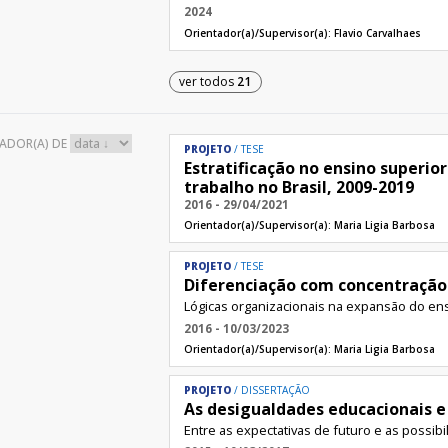
2024
Orientador(a)/Supervisor(a):
Flavio Carvalhaes
ver todos
21
ADOR(A) DE
PROJETO
TESE
Estratificação no ensino superio
trabalho no Brasil, 2009-2019
2016 - 29/04/2021
Orientador(a)/Supervisor(a):
Maria Ligia Barbosa
PROJETO
TESE
Diferenciação com concentração
Lógicas organizacionais na expansão do ens
2016 - 10/03/2023
Orientador(a)/Supervisor(a):
Maria Ligia Barbosa
PROJETO
DISSERTAÇÃO
As desigualdades educacionais e 
Entre as expectativas de futuro e as possibi