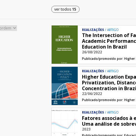
ver todos
15
REALIZAÇÕES
ARTIGO
The Intersection of F
Academic Performance
Education In Brazil
26/08/2022
Publicado/promovido por:
Higher
REALIZAÇÕES
ARTIGO
Higher Education Expa
Privatization, Distan
Concentration in Brazi
22/06/2022
Publicado/promovido por:
Higher 
REALIZAÇÕES
ARTIGO
Fatores associados à 
Uma análise de sobre
2023
Publicado/promovido por:
Educaç