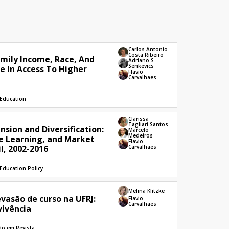
Carlos Antonio
Costa Ribeiro
amily Income, Race, And
Adriano S.
Senkevics
 In Access To Higher
Flavio
Carvalhaes
 Education
Clarissa
Tagliari Santos
nsion and Diversification:
Marcelo
Medeiros
ce Learning, and Market
Flavio
l, 2002-2016
Carvalhaes
Education Policy
Melina Klitzke
evasão de curso na UFRJ:
Flavio
Carvalhaes
vivência
ão em Revista