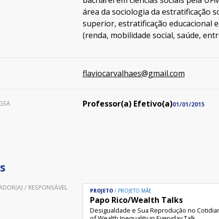
bacharel em ciências sociais pela UF
área da sociologia da estratificação
superior, estratificação educacional
(renda, mobilidade social, saúde, ent
flaviocarvalhaes@gmail.com
Professor(a) Efetivo(a)
GSA
01/01/2015
s
DOR(A) / RESPONSÁVEL
PROJETO
PROJETO MÃE
Papo Rico/Wealth Talks
Desigualdade e Sua Reprodução no Cotidia
of Wealth Inequality in Everyday Talk