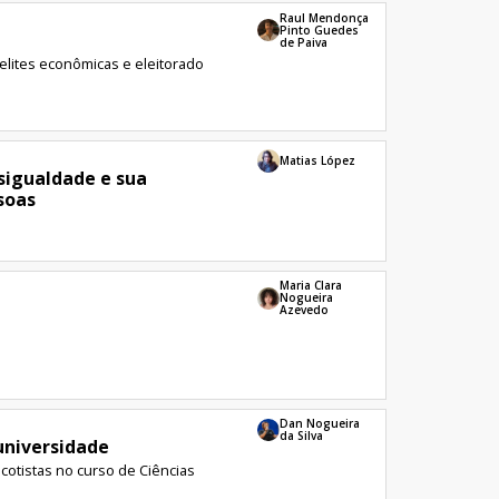
Raul Mendonça
Pinto Guedes
de Paiva
 elites econômicas e eleitorado
Matias López
sigualdade e sua
soas
Maria Clara
Nogueira
Azevedo
Dan Nogueira
da Silva
universidade
otistas no curso de Ciências