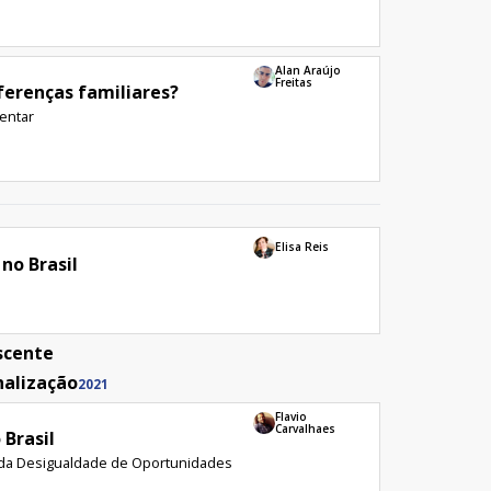
Alan Araújo
Freitas
ferenças familiares?
mentar
Elisa Reis
no Brasil
scente
nalização
2021
Flavio
Carvalhaes
 Brasil
ão da Desigualdade de Oportunidades