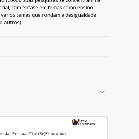
MG (2006). Suas pesquisas se concentram na
 social, com ênfase em temas como ensino
 e vários temas que rondam a desigualdade
re outros)
Flavio
Carvalhaes
no das Pessoas/The (Re)Production