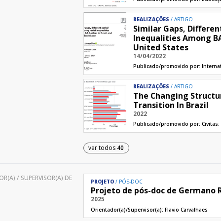
REALIZAÇÕES
ARTIGO
Similar Gaps, Differe
Inequalities Among BA
United States
14/04/2022
Publicado/promovido por:
Interna
REALIZAÇÕES
ARTIGO
The Changing Structu
Transition In Brazil
2022
Publicado/promovido por:
Civitas
ver todos
40
R(A) / SUPERVISOR(A) DE
PROJETO
PÓS-DOC
Projeto de pós-doc de Germano R
2025
Orientador(a)/Supervisor(a):
Flavio Carvalhaes