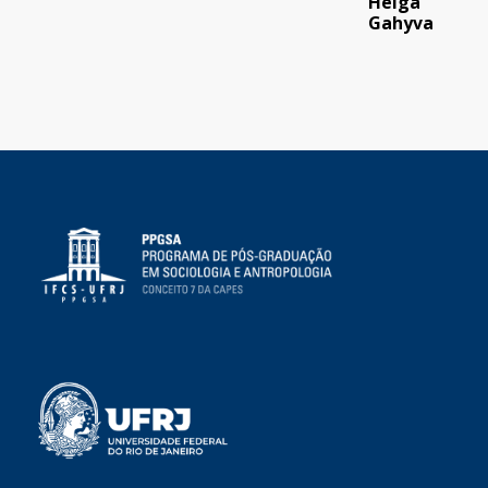
Helga
Gahyva