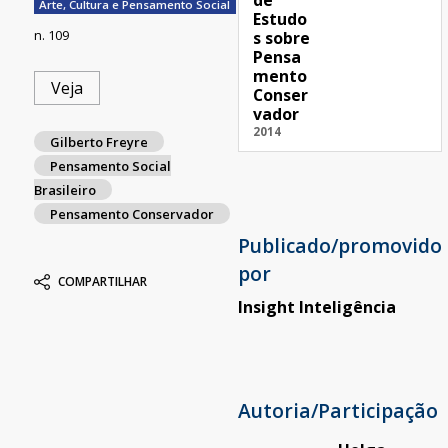
de
Arte, Cultura e Pensamento Social
Estudo
n. 109
s sobre
Pensa
mento
Veja
Conser
vador
2014
Gilberto Freyre
Pensamento Social
Brasileiro
Pensamento Conservador
Publicado/promovido
por
COMPARTILHAR
Insight Inteligência
Autoria/Participação