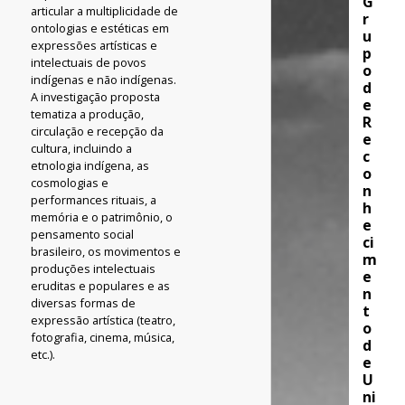
G
articular a multiplicidade de
r
ontologias e estéticas em
u
expressões artísticas e
p
intelectuais de povos
o
indígenas e não indígenas.
d
A investigação proposta
e
tematiza a produção,
R
circulação e recepção da
e
cultura, incluindo a
c
etnologia indígena, as
o
cosmologias e
n
performances rituais, a
h
memória e o patrimônio, o
e
pensamento social
ci
brasileiro, os movimentos e
m
produções intelectuais
e
eruditas e populares e as
n
diversas formas de
t
expressão artística (teatro,
o
fotografia, cinema, música,
d
etc.).
e
U
ni