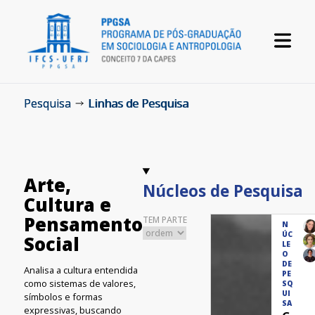
Pesquisa
Linhas de Pesquisa
Arte,
Núcleos de Pesquisa
Cultura e
Pensamento
TEM PARTE
N
ÚC
Social
LE
O
DE
Analisa a cultura entendida
PE
como sistemas de valores,
SQ
UI
símbolos e formas
SA
expressivas, buscando