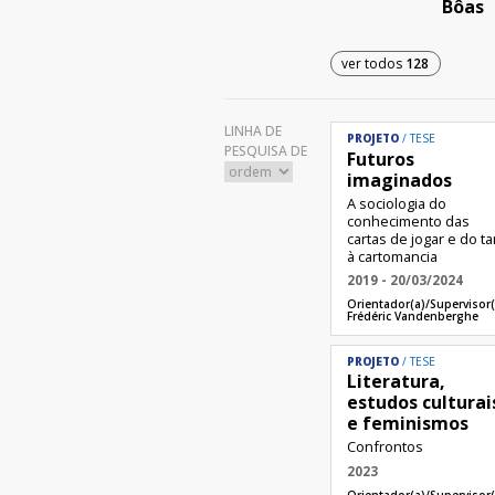
Bôas​
ver todos
128
LINHA DE
PROJETO
TESE
PESQUISA DE
Futuros
imaginados
A sociologia do
conhecimento das
cartas de jogar e do ta
à cartomancia
2019 - 20/03/2024
Orientador(a)/Supervisor(
Frédéric Vandenberghe​
PROJETO
TESE
Literatura,
estudos culturai
e feminismos
Confrontos
2023
Orientador(a)/Supervisor(