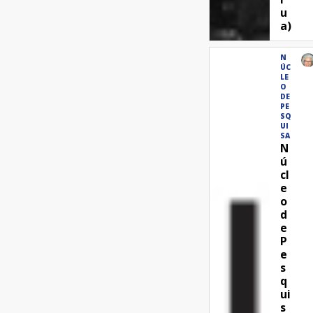
u
a)
N
ÚC
LE
O
DE
PE
SQ
UI
SA
N
ú
cl
e
o
d
e
P
e
s
q
ui
s