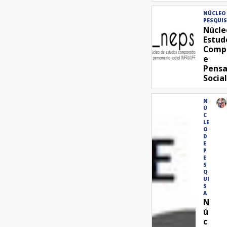
NÚCLEO
PESQUIS
Núcle
Estud
Comp
e
Pens
Socia
N
Ú
C
LE
O
D
E
P
E
S
Q
UI
S
A
N
ú
c