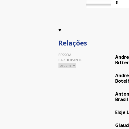
s
Relações
PESSOA
Andre
PARTICIPANTE
Bitte
André
Botel
Anton
Brasil 
Elsje
Glauci