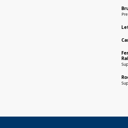
Br
Pre
Le
Ca
Fe
Ra
Sup
Ro
Sup