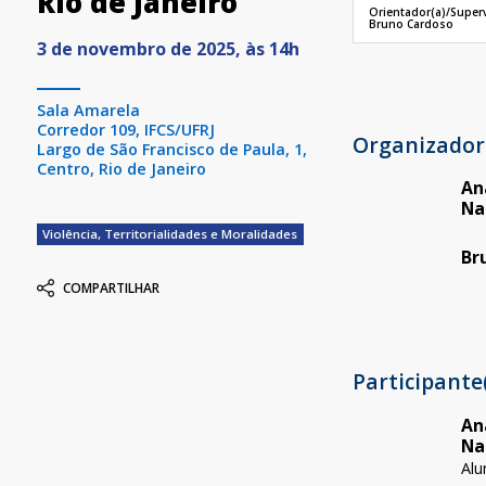
Rio de Janeiro
Orientador(a)/Superv
Bruno Cardoso
3 de novembro de 2025, às 14h
Sala Amarela
Corredor 109, IFCS/UFRJ
Organizador
Largo de São Francisco de Paula, 1,
Centro, Rio de Janeiro
An
Na
Violência, Territorialidades e Moralidades
Br
COMPARTILHAR
Participante
An
Na
Alu