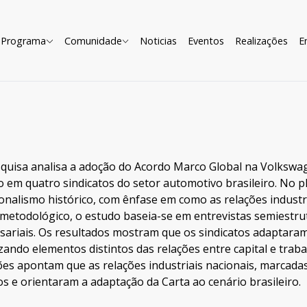
Programa
Comunidade
Noticias
Eventos
Realizações
E
squisa analisa a adoção do Acordo Marco Global na Volkswa
 em quatro sindicatos do setor automotivo brasileiro. No pl
cionalismo histórico, com ênfase em como as relações indust
 metodológico, o estudo baseia-se em entrevistas semiestru
sariais. Os resultados mostram que os sindicatos adaptaram
zando elementos distintos das relações entre capital e trab
ões apontam que as relações industriais nacionais, marcada
os e orientaram a adaptação da Carta ao cenário brasileiro.