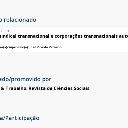
o relacionado
O
TESE
sindical transnacional e corporações transnacionais aut
or(a)/Supervisor(a):
José Ricardo Ramalho
cado/promovido por
a & Trabalho: Revista de Ciências Sociais
a/Participação