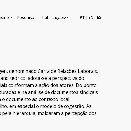
nsino
Pesquisa
Publicações
PT
|
EN
|
ES
gen, denominado Carta de Relações Laborais,
ano teórico, adota-se a perspectiva do
riais conformam a ação dos atores. Do ponto
turadas e na análise de documentos sindicais
 o documento ao contexto local,
alho, em especial o modelo de cogestão. As
s pela hierarquia, moldaram a percepção dos