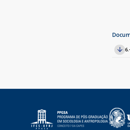
Docu
6