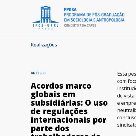
Realizações
ARTIGO
Esta pe
com foco
Acordos marco
institu
globais em
de vista
subsidiárias: O uso
e empre
de regulações
neutrali
conclus
internacionais por
sindicat
parte dos