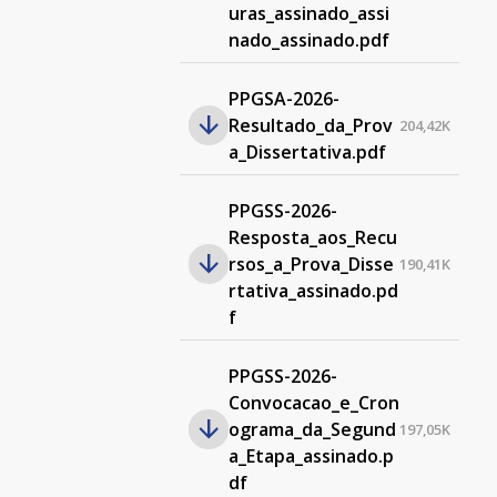
uras_assinado_assi
nado_assinado.pdf
PPGSA-2026-
Resultado_da_Prov
204,42K
a_Dissertativa.pdf
PPGSS-2026-
Resposta_aos_Recu
rsos_a_Prova_Disse
190,41K
rtativa_assinado.pd
f
PPGSS-2026-
Convocacao_e_Cron
ograma_da_Segund
197,05K
a_Etapa_assinado.p
df