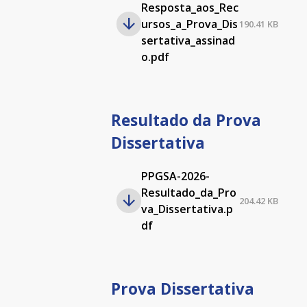
Resposta_aos_Rec
ursos_a_Prova_Dis
190.41 KB
sertativa_assinad
o.pdf
Resultado da Prova
Dissertativa
PPGSA-2026-
Resultado_da_Pro
204.42 KB
va_Dissertativa.p
df
Prova Dissertativa