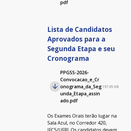
pdf
Lista de Candidatos
Aprovados para a
Segunda Etapa e seu
Cronograma
PPGSS-2026-
Convocacao_e_Cr
onograma_da_Seg
197.05 KB
unda_Etapa_assin
ado.pdf
Os Exames Orais terão lugar na
Sala Azul, no Corredor 420,
IFCS/UFRJ. Os candidatos devem