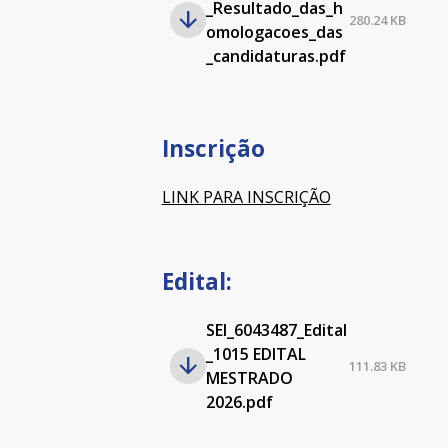
_Resultado_das_h
280.24 KB
omologacoes_das
_candidaturas.pdf
Inscrição
LINK PARA INSCRIÇÃO
Edital:
SEI_6043487_Edital
_1015 EDITAL
111.83 KB
MESTRADO
2026.pdf