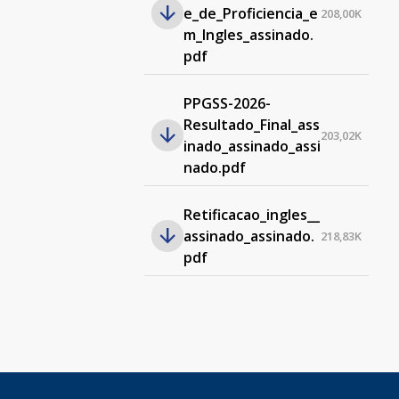
e_de_Proficiencia_e
208,00K
m_Ingles_assinado.
pdf
PPGSS-2026-
Resultado_Final_ass
203,02K
inado_assinado_assi
nado.pdf
Retificacao_ingles__
assinado_assinado.
218,83K
pdf