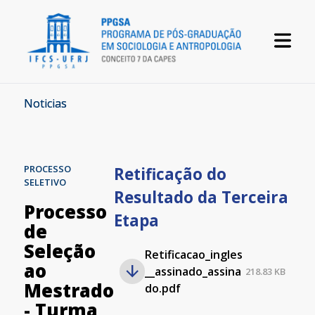
Noticias
PROCESSO
Retificação do
SELETIVO
Resultado da Terceira
Processo
Etapa
de
Seleção
Retificacao_ingles
ao
__assinado_assina
218.83 KB
Mestrado
do.pdf
- Turma