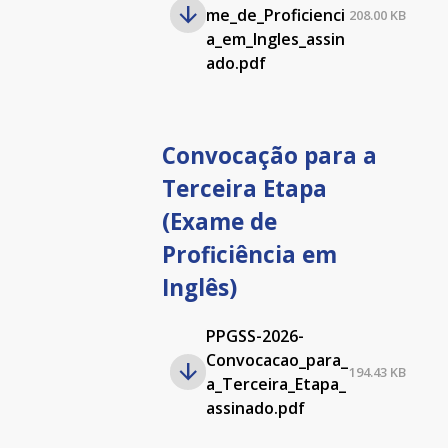
me_de_Proficienci
208.00 KB
a_em_Ingles_assin
ado.pdf
Convocação para a
Terceira Etapa
(Exame de
Proficiência em
Inglês)
PPGSS-2026-
Convocacao_para_
194.43 KB
a_Terceira_Etapa_
assinado.pdf