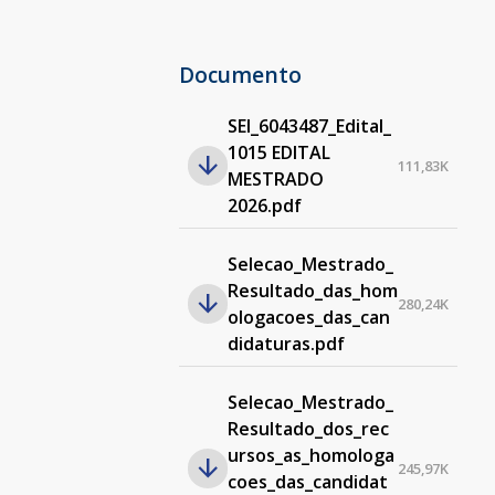
Documento
SEI_6043487_Edital_
1015 EDITAL
111,83K
MESTRADO
2026.pdf
Selecao_Mestrado_
Resultado_das_hom
280,24K
ologacoes_das_can
didaturas.pdf
Selecao_Mestrado_
Resultado_dos_rec
ursos_as_homologa
245,97K
coes_das_candidat