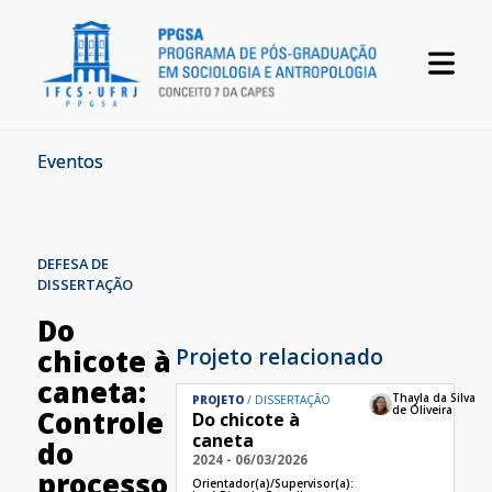
Eventos
DEFESA DE
DISSERTAÇÃO
Do
Projeto relacionado
chicote à
caneta:
Thayla da Silva
PROJETO
DISSERTAÇÃO
de Oliveira
Controle
Do chicote à
caneta
do
2024 - 06/03/2026
processo
Orientador(a)/Supervisor(a):