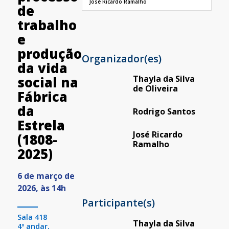
José Ricardo Ramalho
de
trabalho
e
produção
Organizador(es)
da vida
Thayla da Silva
social na
de Oliveira
Fábrica
da
Rodrigo Santos
Estrela
José Ricardo
(1808-
Ramalho
2025)
6 de março de
2026, às 14h
Participante(s)
Sala 418
Thayla da Silva
4º andar,