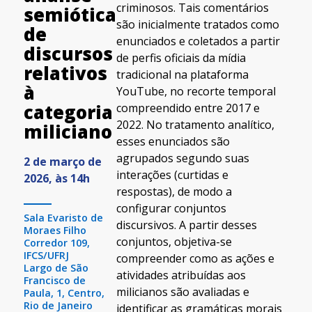
criminosos. Tais comentários
semiótica
são inicialmente tratados como
de
enunciados e coletados a partir
discursos
de perfis oficiais da mídia
relativos
tradicional na plataforma
à
YouTube, no recorte temporal
compreendido entre 2017 e
categoria
2022. No tratamento analítico,
miliciano
esses enunciados são
agrupados segundo suas
2 de março de
interações (curtidas e
2026, às 14h
respostas), de modo a
configurar conjuntos
Sala Evaristo de
discursivos. A partir desses
Moraes Filho
conjuntos, objetiva-se
Corredor 109,
IFCS/UFRJ
compreender como as ações e
Largo de São
atividades atribuídas aos
Francisco de
milicianos são avaliadas e
Paula, 1, Centro,
Rio de Janeiro
identificar as gramáticas morais