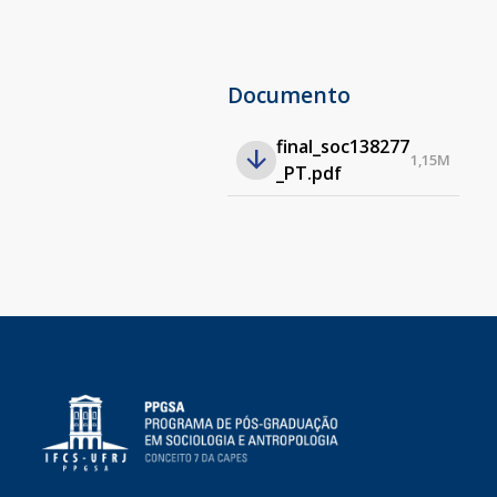
Documento
final_soc138277
1,15M
_PT.pdf