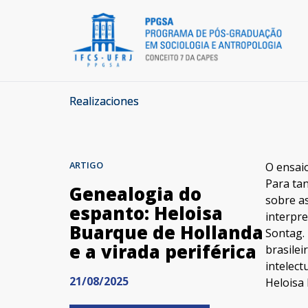
Realizaciones
ARTIGO
O ensaio
Para tan
Genealogia do
sobre as
espanto: Heloisa
interpre
Buarque de Hollanda
Sontag.
e a virada periférica
brasilei
intelect
21/08/2025
Heloisa