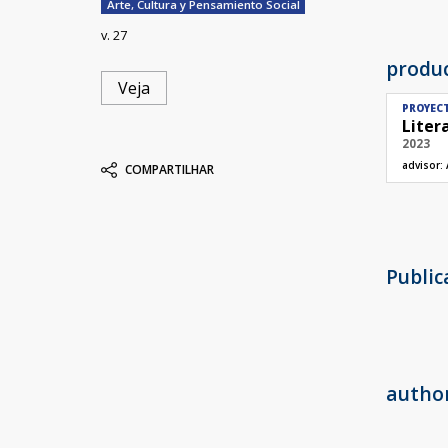
Arte, Cultura y Pensamiento Social
v. 27
produ
Veja
PROYEC
Liter
2023
advisor:
COMPARTILHAR
Publi
autho