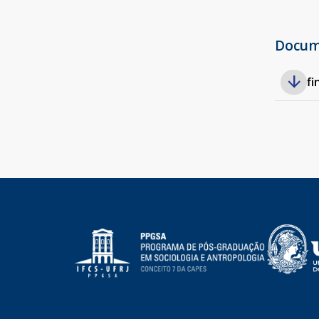
Docu
fi