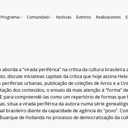
Programa
Comunidad
Noticias
Eventos
Realizaciones
E
 aborda a “virada periférica” na crítica da cultura brasileir
to, discute iniciativas capitais da crítica que hoje assina He
 periferias urbanas, publicação de coleções de livros e a 
tação dos conteúdos, o ensaio dá mais atenção à “forma” de
 E para compreendê-las como um repertório de formas que fa
ras, situa a virada periférica da autora numa série genealó
ual brasileiro diante da capacidade de agência do “povo”. C
 Buarque de Hollanda no processo de democratização da cult