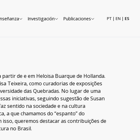
nseñanza
Investigación
Publicaciones
PT
|
EN
|
ES
a a partir de e em Heloisa Buarque de Hollanda.
loisa Teixeira, como curadorias de exposições
Universidade das Quebradas. No lugar de uma
ssas iniciativas, seguindo sugestão de Susan
z sentido na sociedade e na cultura
gica, a que chamamos do “espanto” do
om isso, queremos destacar as contribuições de
ura no Brasil.