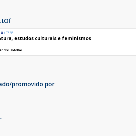
ctOf
TO
TESE
atura, estudos culturais e feminismos
André Botelho
cado/promovido por
r