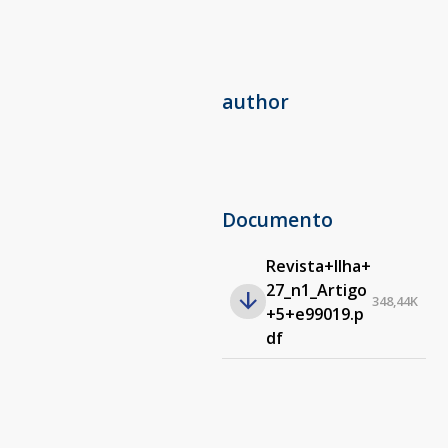
author
Documento
Revista+Ilha+
27_n1_Artigo
348,44K
+5+e99019.p
df