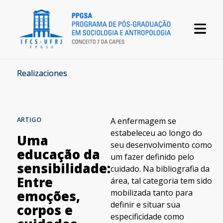
Realizaciones
ARTIGO
A enfermagem se
estabeleceu ao longo do
Uma
seu desenvolvimento como
educação da
um fazer definido pelo
sensibilidade:
cuidado. Na bibliografia da
Entre
área, tal categoria tem sido
mobilizada tanto para
emoções,
definir e situar sua
corpos e
especificidade como