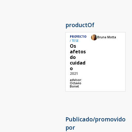
productOf
PROYECTO
Bruna Motta
TESE
Os
afetos
do
cuidad
o
2021
advisor:
Octavio
Bonet
Publicado/promovido
por