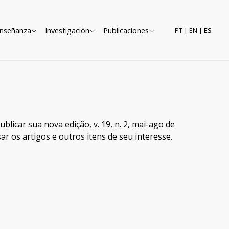
nseñanza
Investigación
Publicaciones
PT
|
EN
|
ES
ublicar sua nova edição,
v. 19, n. 2, mai-ago de
r os artigos e outros itens de seu interesse.