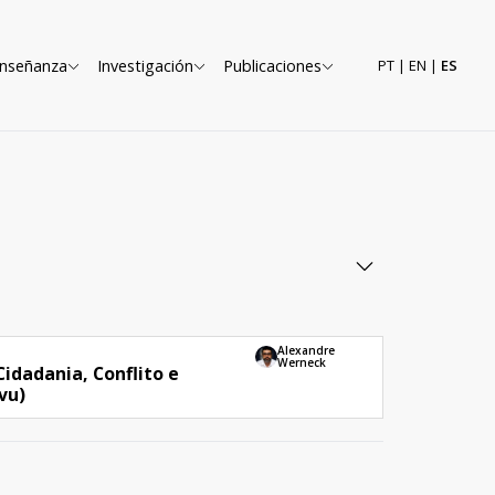
nseñanza
Investigación
Publicaciones
PT
|
EN
|
ES
Alexandre
Werneck
Cidadania, Conflito e
vu)