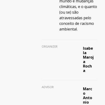
mundo e mudanças
climáticas, e o quanto
(ou se) são
atravessadas pelo
conceito de racismo
ambiental.
ORGANIZER
Isabe
la
Maroj
a
Roch
a
ADVISOR
Marc
o
Anto
nio