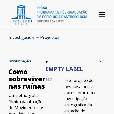
Investigación
Proyectos
DISSERTAÇÃO
EMPTY LABEL
Como
sobreviver
TEXT
Este projeto de
nas ruínas
pesquisa busca
apresentar uma
Uma etnografia
investigação
fílmica da atuação
etnográfica da
do Movimento dos
atuação do
Atingidos por