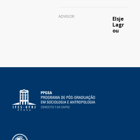
ADVISOR
Elsje
Lagr
ou