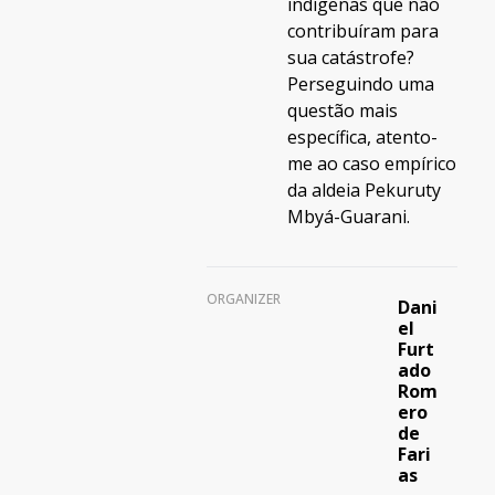
indígenas que não
contribuíram para
sua catástrofe?
Perseguindo uma
questão mais
específica, atento-
me ao caso empírico
da aldeia Pekuruty
Mbyá-Guarani.
ORGANIZER
Dani
el
Furt
ado
Rom
ero
de
Fari
as