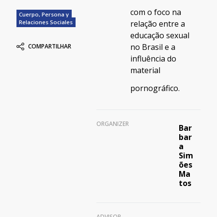
com o foco na
Cuerpo, Persona y
relação entre a
Relaciones Sociales
educação sexual
no Brasil e a
COMPARTILHAR
influência do
material
pornográfico.
ORGANIZER
Bar
bar
a
Sim
ões
Ma
tos
ADVISOR