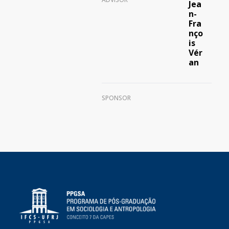
Jea
n-
Fra
nço
is
Vér
an​
SPONSOR