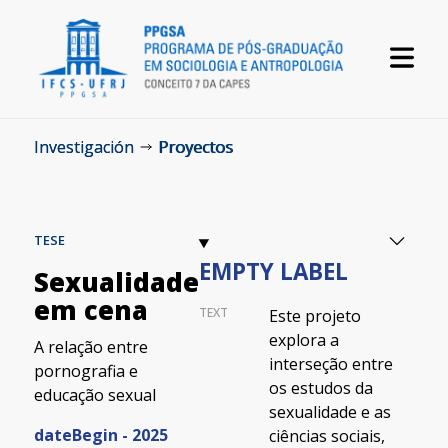
Investigación
Proyectos
TESE
EMPTY LABEL
Sexualidade
em cena
TEXT
Este projeto
explora a
A relação entre
interseção entre
pornografia e
os estudos da
educação sexual
sexualidade e as
dateBegin - 2025
ciências sociais,