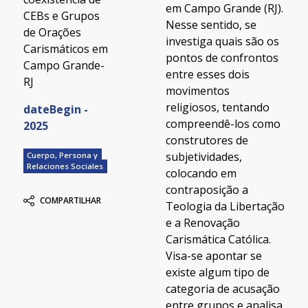
em Campo Grande (RJ).
CEBs e Grupos
Nesse sentido, se
de Orações
investiga quais são os
Carismáticos em
pontos de confrontos
Campo Grande-
entre esses dois
RJ
movimentos
religiosos, tentando
dateBegin -
compreendê-los como
2025
construtores de
subjetividades,
Cuerpo, Persona y
Relaciones Sociales
colocando em
contraposição a
COMPARTILHAR
Teologia da Libertação
e a Renovação
Carismática Católica.
Visa-se apontar se
existe algum tipo de
categoria de acusação
entre grupos e analisa