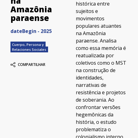
na
histórica entre
Amazônia
sujeitos e
paraense
movimentos
populares atuantes
dateBegin - 2025
na Amazônia
paraense. Analisa
Cuerpo, Persona y
como essa memória é
Relaciones Sociales
reatualizada por
coletivos como o MST
COMPARTILHAR
na construção de
identidades,
narrativas de
resistência e projetos
de soberania. Ao
confrontar versões
hegemônicas da
história, o estudo
problematiza o
colonialismo interno,