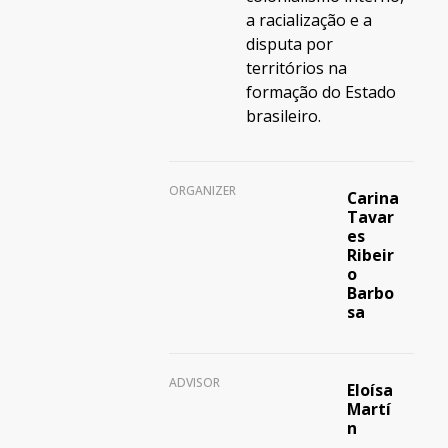
a racialização e a
disputa por
territórios na
formação do Estado
brasileiro.
ORGANIZER
Carina
Tavar
es
Ribeir
o
Barbo
sa
ADVISOR
Eloísa
Martí
n