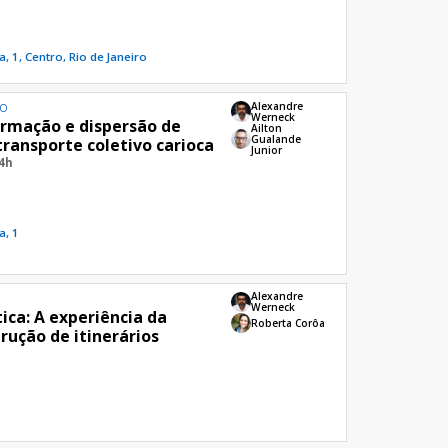
, 1, Centro, Rio de Janeiro
Alexandre
ÃO
Werneck
Formação e dispersão de
Ailton
Gualande
transporte coletivo carioca
Junior
14h
a, 1
Alexandre
Werneck
ica: A experiência da
Roberta Corôa
rução de itinerários