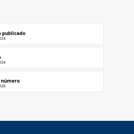
 publicado
024
o
024
e número
026