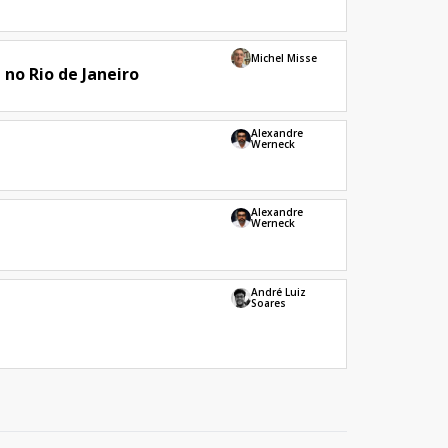
Michel Misse
 no Rio de Janeiro
Alexandre
Werneck
Alexandre
Werneck
André Luiz
Soares