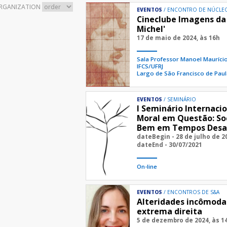
RGANIZATION
EVENTOS
ENCONTRO DE NÚCLEO
Cineclube Imagens da 
Michel'
17 de maio de 2024, às 16h
Sala Professor Manoel Mauríci
IFCS/UFRJ
Largo de São Francisco de Paul
EVENTOS
SEMINÁRIO
I Seminário Internaci
Moral em Questão: Soc
Bem em Tempos Desa
dateBegin - 28 de julho de 2
dateEnd - 30/07/2021
On-line
EVENTOS
ENCONTROS DE S&A
Alteridades incômodas
extrema direita
5 de dezembro de 2024, às 1