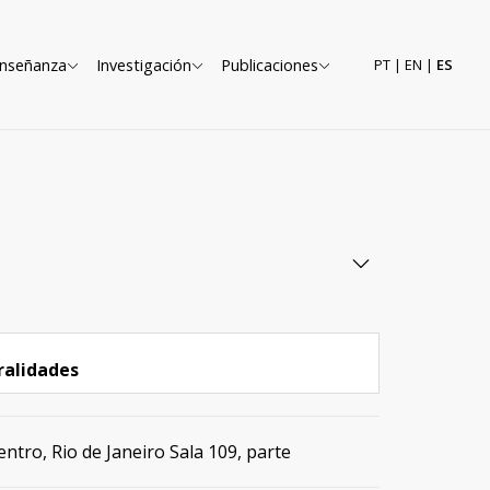
nseñanza
Investigación
Publicaciones
PT
|
EN
|
ES
ralidades
entro, Rio de Janeiro Sala 109, parte