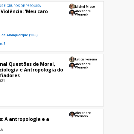
S E GRUPOS DE PESQUISA
Michel Misse
Violência: 'Meu caro
Alexandre
Werneck
o de Albuquerque (106)
a, 1
Letícia Ferreira
onal Questões de Moral,
Alexandre
Werneck
iologia e Antropologia do
fiadores
021
Alexandre
Werneck
: A antropologia e a
4h