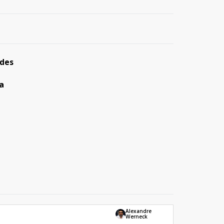
ndes
ra
Alexandre
Werneck