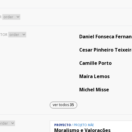
R
UTOR
Daniel Fonseca Ferna
Cesar Pinheiro Teixei
Camille Porto
Maíra Lemos
Michel Misse
ver todos
35
PROYECTO
PROJETO MÃE
Moralismo e Valorações