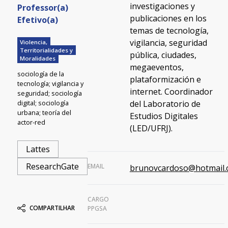
investigaciones y
Professor(a)
publicaciones en los
Efetivo(a)
temas de tecnología,
vigilancia, seguridad
Violencia,
Territorialidades y
pública, ciudades,
Moralidades
megaeventos,
sociología de la
plataformización e
tecnología; vigilancia y
internet. Coordinador
seguridad; sociología
digital; sociología
del Laboratorio de
urbana; teoría del
Estudios Digitales
actor-red
(LED/UFRJ).
Lattes
ResearchGate
EMAIL
brunovcardoso@hotmail
CARGO
COMPARTILHAR
PPGSA